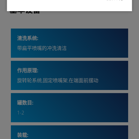
基本设备
清洗系统:
带扁平喷嘴的冲洗清洁
作用原理:
旋转轮系统,固定喷嘴架,在端面前摆动
罐数目:
1-2
装载: