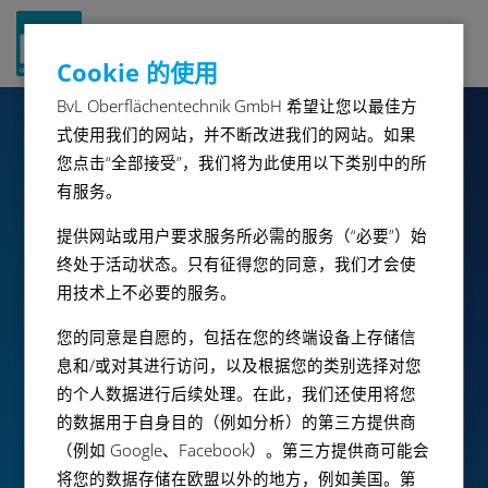
Navigat
Cookie 的使用
ein-/a
BvL Oberflächentechnik GmbH 希望让您以最佳方
式使用我们的网站，并不断改进我们的网站。如果
NiagaraRH
您点击“全部接受”，我们将为此使用以下类别中的所
有服务。
提供网站或用户要求服务所必需的服务（“必要”）始
NiagaraRH 是一款冲洗清洁设备,配有旋转轮技术。所有工
终处于活动状态。只有征得您的同意，我们才会使
艺步骤在一个腔室内进行。通过篮筐或工件架绕水平轴旋
用技术上不必要的服务。
转,确保全方位的彻底清洗。
您的同意是自愿的，包括在您的终端设备上存储信
息和/或对其进行访问，以及根据您的类别选择对您
小册
的个人数据进行后续处理。在此，我们还使用将您
的数据用于自身目的（例如分析）的第三方提供商
（例如 Google、Facebook）。第三方提供商可能会
开启个性化请求
将您的数据存储在欧盟以外的地方，例如美国。第