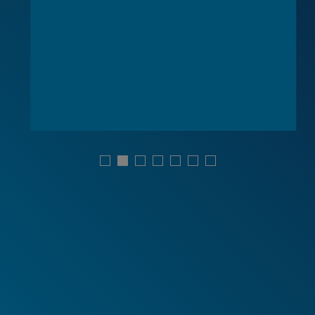
NiagaraDFS
使用扁平噴嘴進行噴水/噴霧清洗