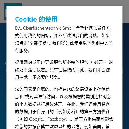
Navigat
Cookie 的使用
ein-/a
BvL Oberflächentechnik GmbH 希望让您以最佳方
式使用我们的网站，并不断改进我们的网站。如果
OceanRC
您点击“全部接受”，我们将为此使用以下类别中的所
有服务。
提供网站或用户要求服务所必需的服务（“必要”）始
Ocean RC 是一款通用冲洗清洗装置,配有易于打开的顶盖。
终处于活动状态。只有征得您的同意，我们才会使
所有工艺步骤在一个腔室内 进行。通过工件架绕 U 形喷嘴
用技术上不必要的服务。
系统旋转,确保全方位的彻底清洗。
您的同意是自愿的，包括在您的终端设备上存储信
息和/或对其进行访问，以及根据您的类别选择对您
小册
的个人数据进行后续处理。在此，我们还使用将您
的数据用于自身目的（例如分析）的第三方提供商
（例如 Google、Facebook）。第三方提供商可能会
开启个性化请求
将您的数据存储在欧盟以外的地方，例如美国。第