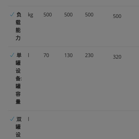
负
kg
500
500
500
500
载
能
力
单
l
70
130
230
320
罐
设
备:
罐
容
量
双
l
罐
设