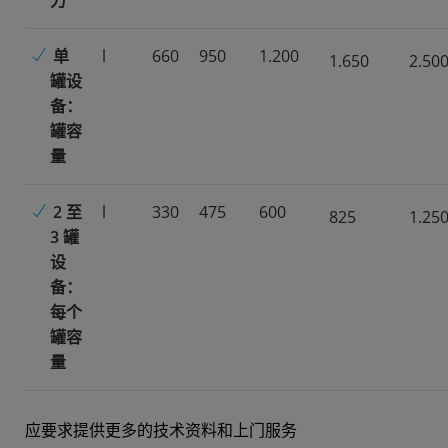
力
单
l
660
950
1.200
1.650
2.50
罐设
备：
罐容
量
2 至
l
330
475
600
825
1.25
3 罐
设
备：
每个
罐容
量
应要求提供更多的技术资料和上门服务