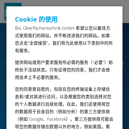
Navigat
Cookie 的使用
ein-/a
BvL Oberflächentechnik GmbH 希望让您以最佳方
式使用我们的网站，并不断改进我们的网站。如果
OceanRW
您点击“全部接受”，我们将为此使用以下类别中的所
有服务。
提供网站或用户要求服务所必需的服务（“必要”）始
OceanRW 是通用式喷淋清洗设备，带自动升降门。通过物
终处于活动状态。只有征得您的同意，我们才会使
料架绕 U 形专用喷嘴系统垂直旋转，确保全方位的彻底清
用技术上不必要的服务。
洗。所有工艺步骤在一个腔室内进行。
您的同意是自愿的，包括在您的终端设备上存储信
息和/或对其进行访问，以及根据您的类别选择对您
小册
的个人数据进行后续处理。在此，我们还使用将您
的数据用于自身目的（例如分析）的第三方提供商
（例如 Google、Facebook）。第三方提供商可能会
开启个性化请求
将您的数据存储在欧盟以外的地方，例如美国。第