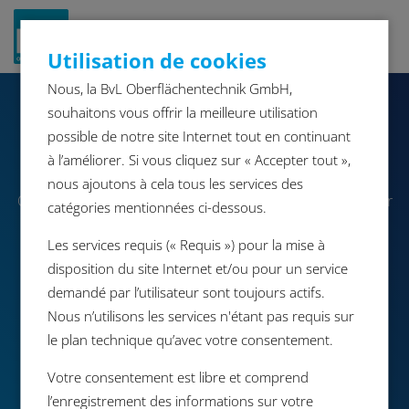
Navigat
Utilisation de cookies
ein-/a
Nous, la BvL Oberflächentechnik GmbH,
souhaitons vous offrir la meilleure utilisation
OceanRW
possible de notre site Internet tout en continuant
à l’améliorer. Si vous cliquez sur « Accepter tout »,
nous ajoutons à cela tous les services des
OceanRW est une installation universelle de nettoyage par
catégories mentionnées ci-dessous.
pulvérisation avec porte levante automatique. La rotation
Les services requis (« Requis ») pour la mise à
verticale du porte-pièce autour du système spécial de
disposition du site Internet et/ou pour un service
buses en forme de U assure un nettoyage complet
demandé par l’utilisateur sont toujours actifs.
impeccable sur tous les côtés. Toutes les étapes de
Nous n’utilisons les services n'étant pas requis sur
processus se déroulent dans une seule chambre.
le plan technique qu’avec votre consentement.
Votre consentement est libre et comprend
Brochure
l’enregistrement des informations sur votre