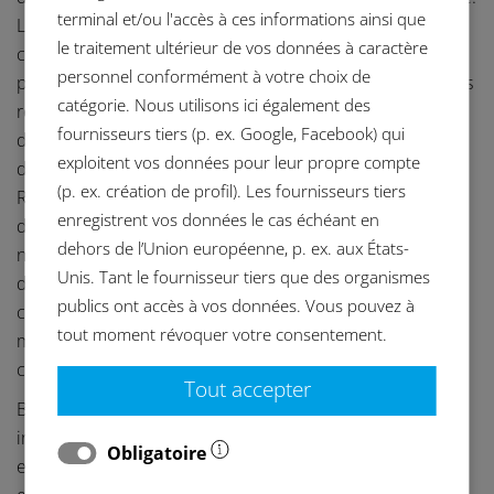
terminal et/ou l'accès à ces informations ainsi que
Les résidus issus de la fabrication et de l’usinage peuvent
le traitement ultérieur de vos données à caractère
compromettre la fonctionnalité des dispositifs médicaux,
personnel conformément à votre choix de
perturber les opérations en aval ou engendrer des risques
catégorie. Nous utilisons ici également des
réglementaires. Parallèlement, les exigences en matière
fournisseurs tiers (p. ex. Google, Facebook) qui
de stabilité des processus, de validabilité et de
exploitent vos données pour leur propre compte
documentation ne cessent de croître sous l’effet du
(p. ex. création de profil). Les fournisseurs tiers
Règlement relatif aux dispositifs médicaux (MDR), des
enregistrent vos données le cas échéant en
directives de la Food and Drug Administration (FDA), de la
dehors de l’Union européenne, p. ex. aux États-
norme ISO 13485 et des spécifications de propreté
Unis. Tant le fournisseur tiers que des organismes
définies par les clients. Le nettoyage industriel des
publics ont accès à vos données. Vous pouvez à
composants n’est donc plus une simple étape de support,
tout moment révoquer votre consentement.
mais un élément intégral de la fabrication maîtrisée et
conforme des dispositifs médicaux.
Tout accepter
BvL Oberflächentechnik GmbH développe des
installations de nettoyage conçues pour répondre à ces
Obligatoire
exigences et s’intégrer de manière fiable dans des