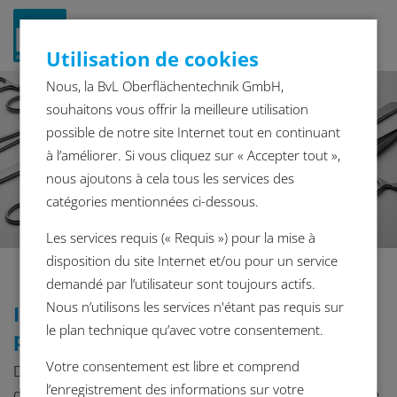
Navigat
Utilisation de cookies
ein-/a
Nous, la BvL Oberflächentechnik GmbH,
souhaitons vous offrir la meilleure utilisation
possible de notre site Internet tout en continuant
à l’améliorer. Si vous cliquez sur « Accepter tout »,
nous ajoutons à cela tous les services des
catégories mentionnées ci-dessous.
Les services requis (« Requis ») pour la mise à
disposition du site Internet et/ou pour un service
demandé par l’utilisateur sont toujours actifs.
Nous n’utilisons les services n'étant pas requis sur
Installations de nettoyage industriel
le plan technique qu’avec votre consentement.
pour la technologie médicale
Votre consentement est libre et comprend
Dans le domaine de la technologie médicale, le nettoyage
l’enregistrement des informations sur votre
des composants est un processus critique pour la sécurité.