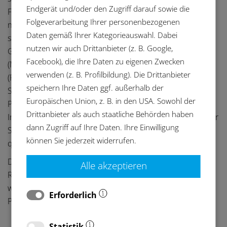
Endgerät und/oder den Zugriff darauf sowie die
Fertigung und Bearbeitung können die Funktion
Folgeverarbeitung Ihrer personenbezogenen
medizinischer Produkte beeinträchtigen, Folgeprozesse
Daten gemäß Ihrer Kategorieauswahl. Dabei
stören oder regulatorische Risiken verursachen.
nutzen wir auch Drittanbieter (z. B. Google,
Gleichzeitig steigen mit der Medical Device Regulation
Facebook), die Ihre Daten zu eigenen Zwecken
(MDR), den Vorgaben der Food and Drug Administration
verwenden (z. B. Profilbildung). Die Drittanbieter
(FDA), der ISO 13485 und kundenspezifischen
speichern Ihre Daten ggf. außerhalb der
Sauberkeitsspezifikationen die Anforderungen an
Europäischen Union, z. B. in den USA. Sowohl der
Prozessstabilität, Validierbarkeit und Dokumentation.
Drittanbieter als auch staatliche Behörden haben
Industrielle Bauteilreinigung ist damit kein unterstützender
dann Zugriff auf Ihre Daten. Ihre Einwilligung
Schritt, sondern ein integraler Bestandteil der
können Sie jederzeit widerrufen.
qualitätsgesicherten Herstellung von Medizintechnik.
Die BvL Oberflächentechnik GmbH entwickelt
Alle akzeptieren
Reinigungsanlagen, die diesen Anforderungen gerecht
werden und sich zuverlässig in definierte
Erforderlich
Produktionsumgebungen integrieren lassen.
Statistik