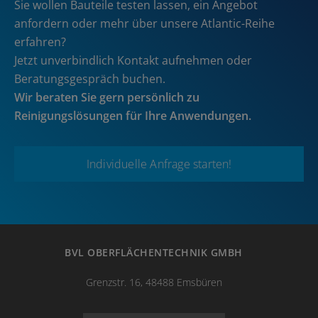
Sie wollen Bauteile testen lassen, ein Angebot
anfordern oder mehr über unsere Atlantic-Reihe
erfahren?
Jetzt unverbindlich Kontakt aufnehmen oder
Beratungsgespräch buchen.
Wir beraten Sie gern persönlich zu
Reinigungslösungen für Ihre Anwendungen.
Individuelle Anfrage starten!
BVL OBERFLÄCHENTECHNIK GMBH
Grenzstr. 16, 48488 Emsbüren