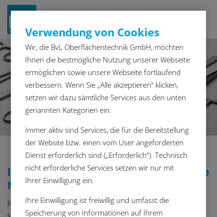
Navigat
Verwendung von Cookies
ein-/a
Wir, die BvL Oberflächentechnik GmbH, möchten
Ihnen die bestmögliche Nutzung unserer Webseite
ermöglichen sowie unsere Webseite fortlaufend
verbessern. Wenn Sie „Alle akzeptieren“ klicken,
setzen wir dazu sämtliche Services aus den unten
genannten Kategorien ein.
Immer aktiv sind Services, die für die Bereitstellung
der Website bzw. einen vom User angeforderten
Dienst erforderlich sind („Erforderlich“). Technisch
nicht erforderliche Services setzen wir nur mit
Industrielle Reinigungsanlagen für die
Ihrer Einwilligung ein.
Medizintechnik
Ihre Einwilligung ist freiwillig und umfasst die
In der Medizintechnik ist die Bauteilreinigung ein
Speicherung von Informationen auf Ihrem
sicherheitskritischer Prozess. Rückstände aus der