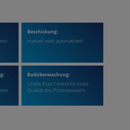
Beschickung:
Mehr-
manuell oder automatisiert
g:
Badüberwachung:
Libelle Fluid Control für beste
mens
Qualität des Prozesswassers