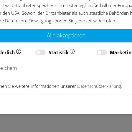
). Die Drittanbieter speichern Ihre Daten ggf. außerhalb der Europ
Ihren Produktionsablauf ein.
 in den USA. Sowohl der Drittanbieter als auch staatliche Behörden
r Bauteil ausgelegt und
hre Daten. Ihre Einwilligung können Sie jederzeit widerrufen.
chen Stellen eine gründliche
Alle akzeptieren
derlich
Statistik
Marketi
rten!
peichern
men Sie weitere Informationen unserer
Datenschutzerklärung.