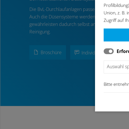
Profilbildung
Die BvL-Durchlaufanlagen passen sich perfekt in 
Union, z. B.
Auch die Düsensysteme werden individuell auf Ih
Zugriff auf I
gewährleisten dadurch selbst an schwer zugängli
Reinigung.
Erfor
Broschüre
Individuelle Anfrage sta
Auswahl s
Bitte entneh