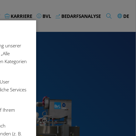
T
KARRIERE
BVL
BEDARFSANALYSE
DE
ng unserer
„Alle
en Kategorien
 User
liche Services
uf Ihrem
uch
nden (z. B.