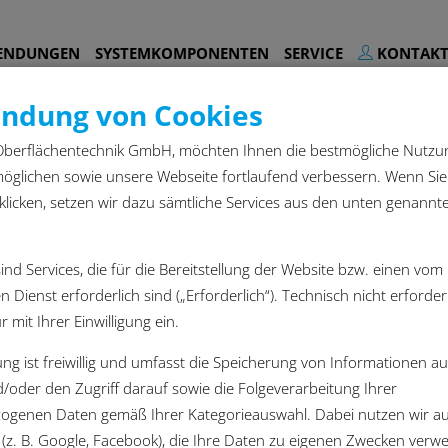
ENDUNGEN
SYSTEMKOMPONENTEN
SERVICE
KONTAK
ndung von Cookies
 Oberflächentechnik GmbH, möchten Ihnen die bestmögliche Nutzu
öglichen sowie unsere Webseite fortlaufend verbessern. Wenn Sie 
 klicken, setzen wir dazu sämtliche Services aus den unten genannt
ind Services, die für die Bereitstellung der Website bzw. einen vom
 Dienst erforderlich sind („Erforderlich“). Technisch nicht erforder
r mit Ihrer Einwilligung ein.
epasste
gung ist freiwillig und umfasst die Speicherung von Informationen a
alfluss. Das Reinigungsgut
/oder den Zugriff darauf sowie die Folgeverarbeitung Ihrer
ie hintereinander folgenden
ogenen Daten gemäß Ihrer Kategorieauswahl. Dabei nutzen wir a
das Vorbeiführen der Ware an
 (z. B. Google, Facebook), die Ihre Daten zu eigenen Zwecken verwe