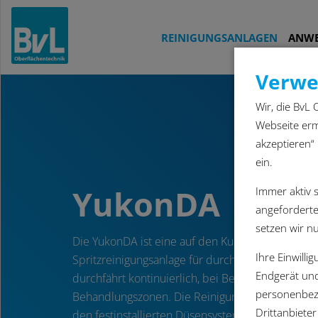
REINIGUNGSANLAGEN
ANW
Verwe
Wir, die BvL
Webseite erm
akzeptieren“
ein.
YukonDA
Immer aktiv s
angeforderten
setzen wir nu
Die YukonDA ist eine auf den Kundenbedarf ang
Ihre Einwilli
Spritzreinigungsanlage für durchlaufenden Materi
Endgerät und
durchfährt kontinuierlich, bei Bedarf getaktet, d
personenbez
Behandlungszonen. Die Reinigung erfolgt durch 
Drittanbieter
den festinstallierten Düsensystemen.