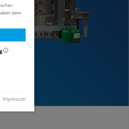
äischen
 haben dann
ng
Impressum