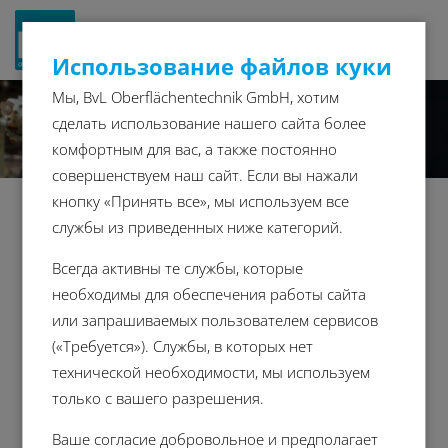
Navigat
Использование файлов куки
ein-/a
Мы, BvL Oberflächentechnik GmbH, хотим
сделать использование нашего сайта более
комфортным для вас, а также постоянно
совершенствуем наш сайт. Если вы нажали
кнопку «Принять все», мы используем все
службы из приведенных ниже категорий.
Ваш отраслевой специалист
Всегда активны те службы, которые
необходимы для обеспечения работы сайта
Мы как один из ведущих поставщиков
или запрашиваемых пользователем сервисов
промышленных систем очистки
(«Требуется»). Службы, в которых нет
специализируемся на индивидуальных
технической необходимости, мы используем
решениях. Мы знаем различные проблемы и
только с вашего разрешения.
требования к очистке в таких отраслях, как
автомобильная и железнодорожная техника,
Ваше согласие добровольное и предполагает