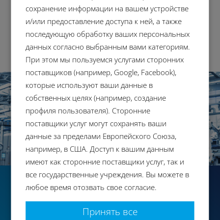
машиностроение, закалочное и литейное
сохранение информации на вашем устройстве
производство и других.
и/или предоставление доступа к ней, а также
последующую обработку ваших персональных
данных согласно выбранным вами категориям.
При этом мы пользуемся услугами сторонних
поставщиков (например, Google, Facebook),
которые используют ваши данные в
собственных целях (например, создание
профиля пользователя). Сторонние
поставщики услуг могут сохранять ваши
данные за пределами Европейского Союза,
например, в США. Доступ к вашим данным
имеют как сторонние поставщики услуг, так и
все государственные учреждения. Вы можете в
High Purity
любое время отозвать свое согласие.
Когда деталям требуется абсолютная чистота —
Принять все
удаление частиц до 0,5 мкм и отсутствие