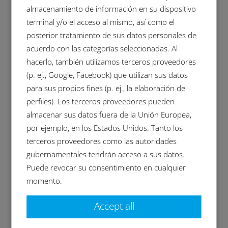
del metal, se producen impurezas variadas.
almacenamiento de información en su dispositivo
Después de completar la fabricación de
terminal y/o el acceso al mismo, así como el
componentes de precisión o antes de
posterior tratamiento de sus datos personales de
destinarlos a otros procesos de producción
acuerdo con las categorías seleccionadas. Al
posteriores, es imprescindible garantizar
hacerlo, también utilizamos terceros proveedores
una limpieza fiable de dichos componentes.
(p. ej., Google, Facebook) que utilizan sus datos
Solo así se podrán evitar costosas mermas
para sus propios fines (p. ej., la elaboración de
de calidad y descartes de productos. BVL
perfiles). Los terceros proveedores pueden
Oberflächentechnik GmbH ofrece una
almacenar sus datos fuera de la Unión Europea,
amplia gama de equipos de limpieza para
por ejemplo, en los Estados Unidos. Tanto los
satisfacer las distintas exigencias.
terceros proveedores como las autoridades
Presentamos una pequeña selección de
gubernamentales tendrán acceso a sus datos.
entre la gran variedad de equipos
Puede revocar su consentimiento en cualquier
disponibles.
momento.
Geyser elimina las rebabas difíciles con alta
Accept all
presión
El proceso a alta presión Geyser de BvL es