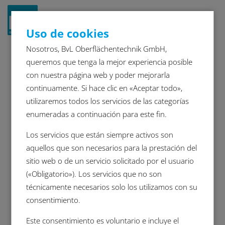
Navigat
Uso de cookies
ein-/a
Nosotros, BvL Oberflächentechnik GmbH,
Soluciones de limpieza a
queremos que tenga la mejor experiencia posible
con nuestra página web y poder mejorarla
medida para la tecnología
continuamente. Si hace clic en «Aceptar todo»,
de mecanizado
utilizaremos todos los servicios de las categorías
BvL ofrece una amplia gama de
enumeradas a continuación para este fin.
productos para una limpieza
Los servicios que están siempre activos son
precisa
aquellos que son necesarios para la prestación del
sitio web o de un servicio solicitado por el usuario
La fabricación con arranque de material
(«Obligatorio»). Los servicios que no son
mediante fresado y torneado es un paso
técnicamente necesarios solo los utilizamos con su
fundamental en los procesos de producción
consentimiento.
de los más diversos sectores industriales.
Durante estas operaciones de mecanizado
Este consentimiento es voluntario e incluye el