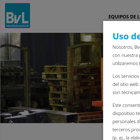
EQUIPOS DE L
Uso de
Nosotros, Bv
con nuestra 
utilizaremos 
Los servicio
del sitio web
son técnicam
Este consent
dispositivo t
personales de
terceros prov
(p. ej., la e