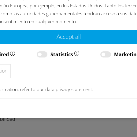
mente integrado
Unión Europea, por ejemplo, en los Estados Unidos. Tanto los terce
como las autoridades gubernamentales tendrán acceso a sus dat
los requisitos de limpieza, el tamaño y la
onsentimiento en cualquier momento.
El equipo de limpieza puede utilizarse antes y
Accept all
ired
Statistics
Marketi
ón
tion
ormation, refer to our
data privacy statement.
de los sistemas de filtrado y tratamiento
bilidad