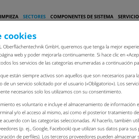
IMPIEZA
SECTORES
COMPONENTES DE SISTEMA
SERVICIO
 cookies
L Oberflächentechnik GmbH, queremos que tenga la mejor experien
página web y poder mejorarla continuamente. Si hace clic en «Acep
todos los servicios de las categorías enumeradas a continuación par
s que están siempre activos son aquellos que son necesarios para l
 o de un servicio solicitado por el usuario («Obligatorio»). Los servi
ente necesarios solo los utilizamos con su consentimiento.
imiento es voluntario e incluye el almacenamiento de información 
erminal y/o el acceso al mismo, así como el posterior tratamiento d
 acuerdo con las categorías seleccionadas. Al hacerlo, también uti
eedores (p. ej., Google, Facebook) que utilizan sus datos para sus 
laboración de perfiles). Los terceros proveedores pueden almacenar 