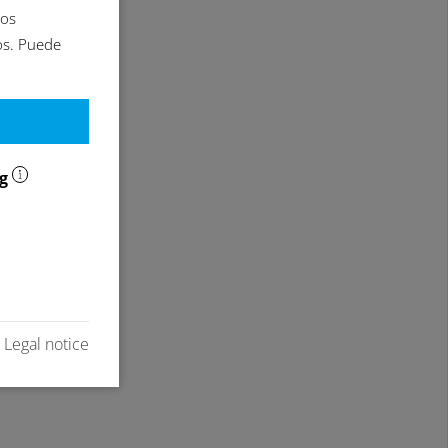
ros
os. Puede
ng
Legal notice