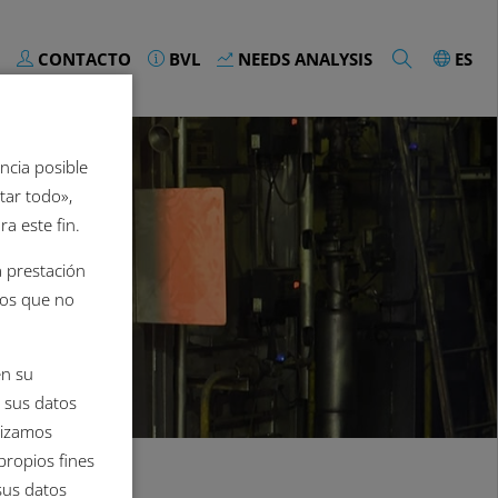
CONTACTO
BVL
NEEDS ANALYSIS
ES
cia posible
tar todo»,
a este fin.
a prestación
cios que no
en su
e sus datos
lizamos
propios fines
sus datos