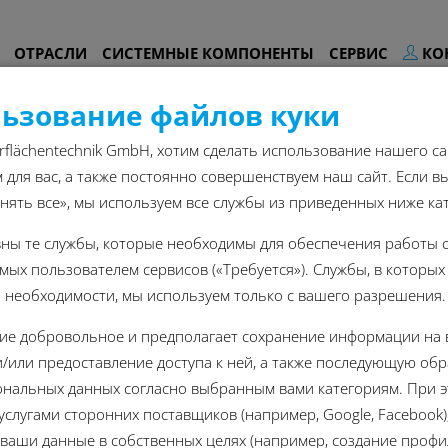
ОТРАСЛИ
СИСТЕМНЫЕ КОМПОНЕНТЫ
СЕРВИС
КО
ьзование файлов куки
rflächentechnik GmbH, хотим сделать использование нашего са
для вас, а также постоянно совершенствуем наш сайт. Если в
нять все», мы используем все службы из приведенных ниже ка
вны те службы, которые необходимы для обеспечения работы 
ых пользователем сервисов («Требуется»). Службы, в которых
 необходимости, мы используем только с вашего разрешения.
сие добровольное и предполагает сохранение информации на
и/или предоставление доступа к ней, а также последующую обр
нальных данных согласно выбранным вами категориям. При 
услугами сторонних поставщиков (например, Google, Facebook)
ваши данные в собственных целях (например, создание профи