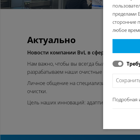
пользовател
пределами Е
сторонние п
любое время
Актуально
Новости компании BvL в сфере промышлен
Треб
Нам важно, чтобы вы всегда были в курсе по
разрабатываем наши очистные установки и по
Сохранит
Личное общение на специализированных выста
очистки.
Подробная 
Цель наших инноваций: адаптированная под к