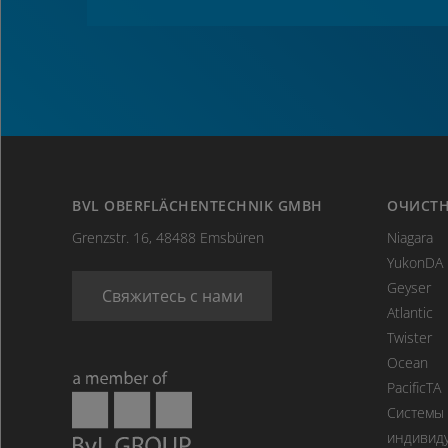
BVL OBERFLÄCHENTECHNIK GMBH
OЧИСТН
Grenzstr. 16, 48488 Emsbüren
Niagara
YukonDA
Geyser
Свяжитесь с нами
Atlantic
Twister
Ocean
PacificTA
Системы 
индивиду