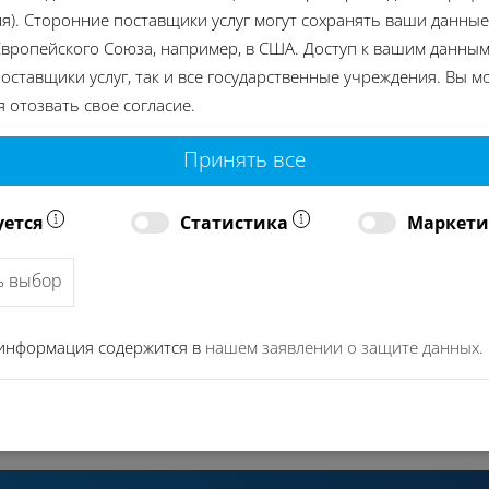
я). Сторонние поставщики услуг могут сохранять ваши данные
вропейского Союза, например, в США. Доступ к вашим данным
оставщики услуг, так и все государственные учреждения. Вы м
 отозвать свое согласие.
Принять все
ной очистки деталей
уется
Статистика
Маркет
следних событий и наших новейших технологий. На основе
стоянно оптимизируем наш сервис.
ь выбор
вках помогает нам совместно с вами находить оптималь
информация содержится в
нашем заявлении о защите данных.
онкретные требования технология и гарантированный рез