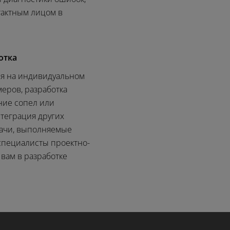
тактным лицом в
отка
ся на индивидуальном
еров, разработка
ние сопел или
нтеграция других
дачи, выполняемые
пециалисты проектно-
 вам в разработке