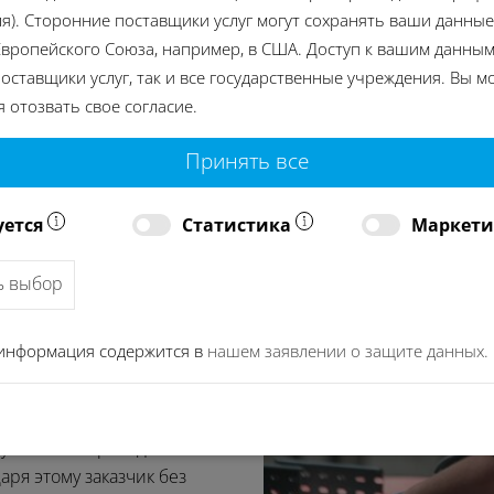
я). Сторонние поставщики услуг могут сохранять ваши данные
вропейского Союза, например, в США. Доступ к вашим данным
оставщики услуг, так и все государственные учреждения. Вы м
 отозвать свое согласие.
Принять все
икальной
уется
Статистика
Маркет
ь выбор
а собственных
информация содержится в
нашем заявлении о защите данных.
 Наши опытные
в области очистного
но проектируемые
 установка проходит
ря этому заказчик без