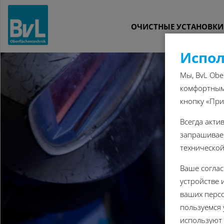
OЧИСТНЫЕ УСТАНОВКИ
Испол
Мы, BvL Obe
комфортным 
кнопку «При
Всегда акти
запрашиваем
технической
Ваше согла
устройстве 
ваших персо
пользуемся 
используют 