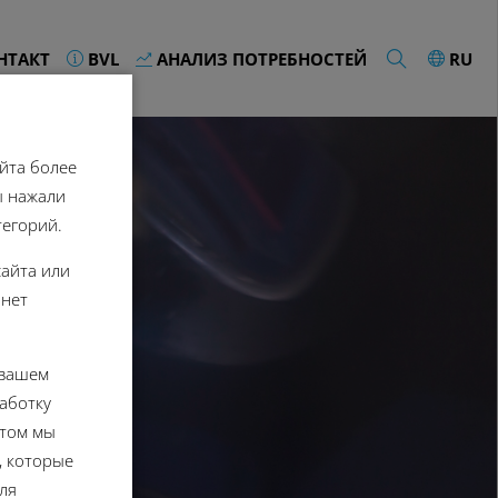
НТАКТ
BVL
АНАЛИЗ ПОТРЕБНОСТЕЙ
RU
йта более
ы нажали
тегорий.
сайта или
 нет
 вашем
аботку
этом мы
, которые
ля