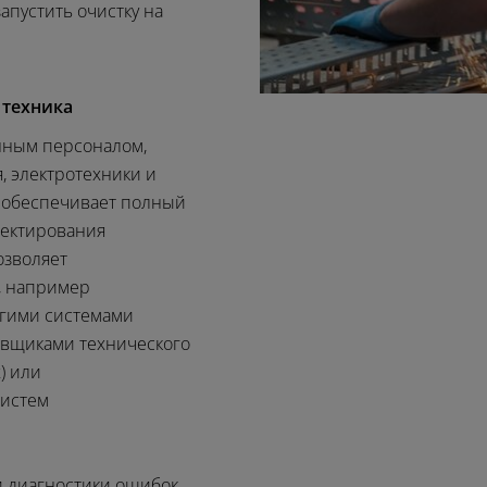
апустить очистку на
 техника
нным персоналом,
, электротехники и
 обеспечивает полный
оектирования
озволяет
, например
угими системами
авщиками технического
) или
систем
 диагностики ошибок,