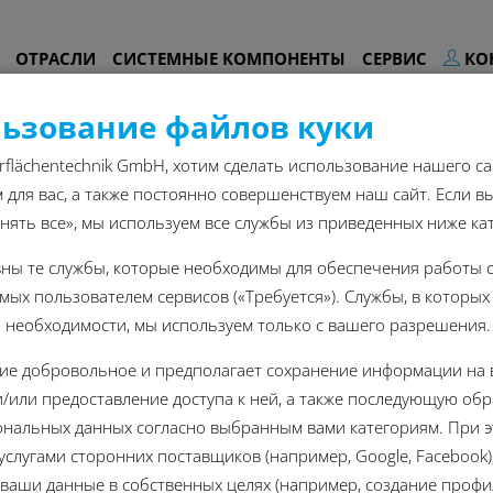
ОТРАСЛИ
СИСТЕМНЫЕ КОМПОНЕНТЫ
СЕРВИС
КО
ьзование файлов куки
rflächentechnik GmbH, хотим сделать использование нашего са
для вас, а также постоянно совершенствуем наш сайт. Если в
нять все», мы используем все службы из приведенных ниже ка
вны те службы, которые необходимы для обеспечения работы 
ых пользователем сервисов («Требуется»). Службы, в которых
 необходимости, мы используем только с вашего разрешения.
сие добровольное и предполагает сохранение информации на
и/или предоставление доступа к ней, а также последующую обр
нальных данных согласно выбранным вами категориям. При 
услугами сторонних поставщиков (например, Google, Facebook)
ваши данные в собственных целях (например, создание профи