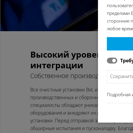
пользовател
пределами Е
сторонние п
любое время
Высокий уровень верт
Треб
интеграции
Собственное производство
Сохранит
Все очистные установки BvL изготовляются н
Подробная 
производственных и сборочных площадках.
специалисты обладают уникальными ноу-хау 
оборудования и внедряют их в индивидуаль
установки. Перед отправкой заказчику каждая
обширные испытания и пусконаладку. Благода