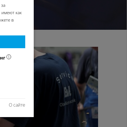
 за
 имеют как
ожете в
инг
О сайте