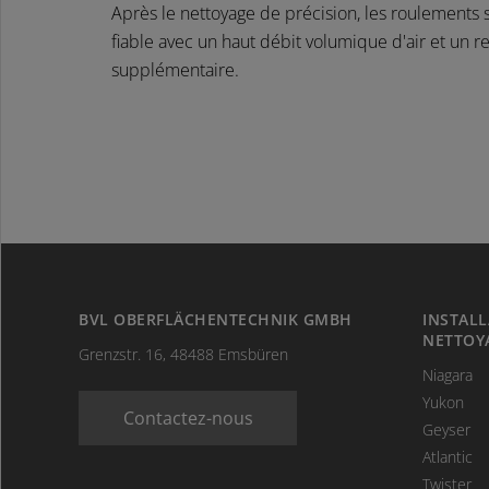
Après le nettoyage de précision, les roulements
fiable avec un haut débit volumique d'air et un re
supplémentaire.
BVL OBERFLÄCHENTECHNIK GMBH
INSTALL
NETTOY
Grenzstr. 16, 48488 Emsbüren
Niagara
Yukon
Contactez-nous
Geyser
Atlantic
Twister