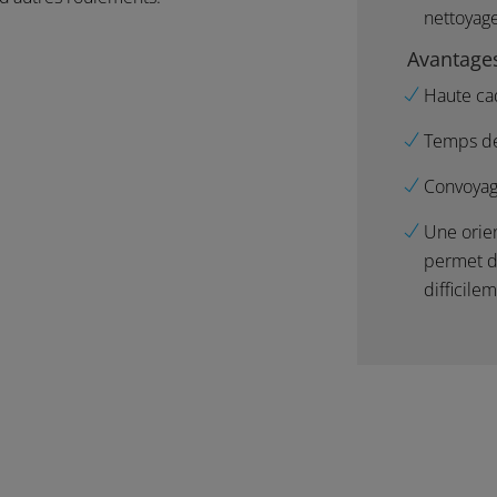
nettoyag
Avantages
Haute ca
Temps de
Convoyag
Une orien
permet de
difficile