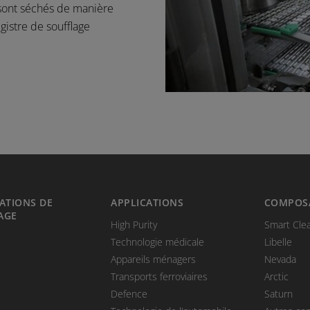
 sont séchés de manière
gistre de soufflage
ATIONS DE
APPLICATIONS
COMPOSA
AGE
High Purity
Smart Cle
Technologie médicale
Libelle
Appareils ménagers
Nevada
Transports ferroviaires
Arctic
Defence
Saturn