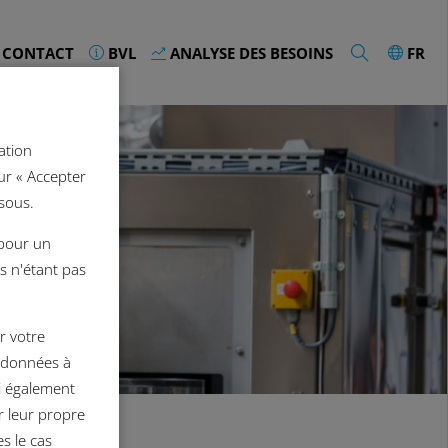
CONTACT
BVL
ANALYSE DES BESOINS
FR
ation
sur « Accepter
sous.
 pour un
es n'étant pas
r votre
s données à
i également
r leur propre
s le cas