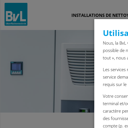
INSTALLATIONS DE NETTO
Utilis
Nous, la BvL 
possible de n
tout », nous 
Les services 
service deman
requis sur l
Votre consen
terminal et/o
caractère pe
des fournisse
compte (p. ex