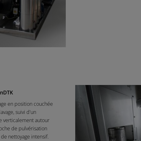
onDTK
yage en position couchée
avage, suivi d'un
e verticalement autour
loche de pulvérisation
 de nettoyage intensif.