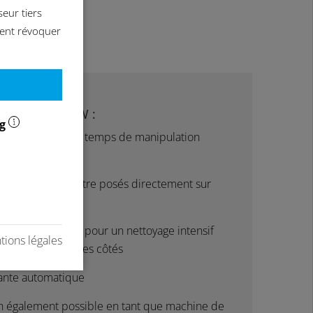
eur tiers
ent révoquer
s de l'OceanRW :
ng
ion optimisée et temps de manipulation
ements peuvent être posés directement sur
orts
e buses spécial pour un nettoyage intensif
ions légales
risation de tous les côtés
vante automatique
on également possible en tant que machine de