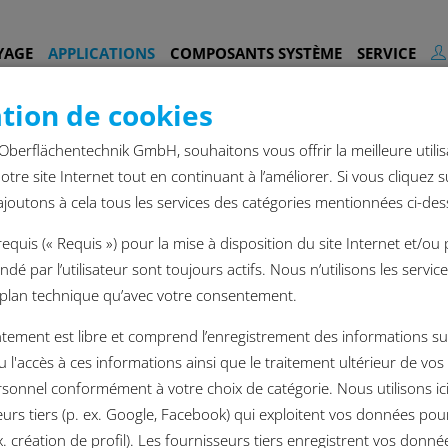
YAGE
APPLICATIONS
COMPOSANTS SYSTÈME
SERVICE
ation de cookies
Oberflächentechnik GmbH, souhaitons vous offrir la meilleure utilis
otre site Internet tout en continuant à l’améliorer. Si vous cliquez 
ajoutons à cela tous les services des catégories mentionnées ci-des
requis (« Requis ») pour la mise à disposition du site Internet et/ou
dé par l’utilisateur sont toujours actifs. Nous n’utilisons les servic
e plan technique qu’avec votre consentement.
tement est libre et comprend l’enregistrement des informations su
u l'accès à ces informations ainsi que le traitement ultérieur de vo
rsonnel conformément à votre choix de catégorie. Nous utilisons ic
urs tiers (p. ex. Google, Facebook) qui exploitent vos données pou
. création de profil). Les fournisseurs tiers enregistrent vos donnée