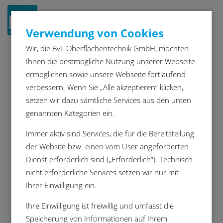
Navigat
Verwendung von Cookies
ein-/a
Wir, die BvL Oberflächentechnik GmbH, möchten
Gründliche und effiziente
Ihnen die bestmögliche Nutzung unserer Webseite
ermöglichen sowie unsere Webseite fortlaufend
Reinigung von Gussteilen
verbessern. Wenn Sie „Alle akzeptieren“ klicken,
ermöglicht
setzen wir dazu sämtliche Services aus den unten
uneingeschränkte
genannten Kategorien ein.
Funktionalität in der
Immer aktiv sind Services, die für die Bereitstellung
Fertigungsbranche
der Website bzw. einen vom User angeforderten
Dienst erforderlich sind („Erforderlich“). Technisch
Auch Gussteile bleiben von dem Trend zu
nicht erforderliche Services setzen wir nur mit
höherer Bauteilsauberkeit nicht unberührt.
Ihrer Einwilligung ein.
Die Funktionsfähigkeit von Gussteilen hängt
stark von ihrer Sauberkeit nach der
Ihre Einwilligung ist freiwillig und umfasst die
spanenden Bearbeitung ab. Die Gussteile
Speicherung von Informationen auf Ihrem