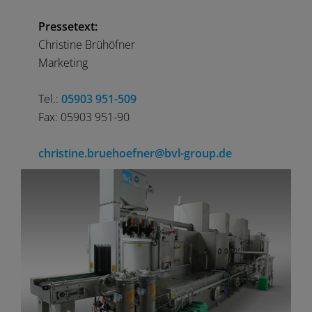
Pressetext:
Christine Brühöfner
Marketing
Tel.:
05903 951-509
Fax: 05903 951-90
christine.bruehoefner@bvl-group.de