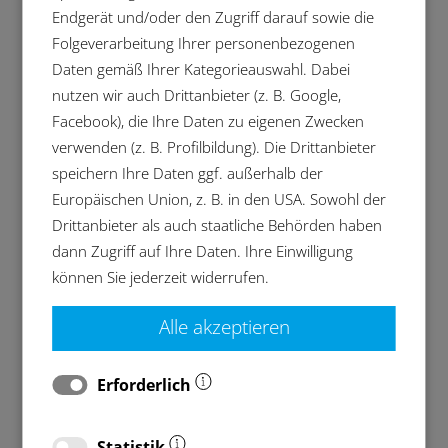
müssen gründlich von Spänen, kleinen
Endgerät und/oder den Zugriff darauf sowie die
gelösten Graten, Ölen und Emulsionen
Folgeverarbeitung Ihrer personenbezogenen
gereinigt werden. Nur so können sie
Daten gemäß Ihrer Kategorieauswahl. Dabei
problemlos und ohne Störungen in den
nutzen wir auch Drittanbieter (z. B. Google,
nächsten Verarbeitungsschritten eingesetzt
Facebook), die Ihre Daten zu eigenen Zwecken
werden. Gründlich gereinigte Gussteile
verwenden (z. B. Profilbildung). Die Drittanbieter
reduzieren das Risiko unvorhergesehener
speichern Ihre Daten ggf. außerhalb der
Ausfälle und sind ein wesentlicher
Europäischen Union, z. B. in den USA. Sowohl der
Bestandteil des Qualitätsmanagements.
Drittanbieter als auch staatliche Behörden haben
dann Zugriff auf Ihre Daten. Ihre Einwilligung
BvL Oberflächentechnik GmbH zeigt auf der
können Sie jederzeit widerrufen.
Euroguss effektive Reinigungslösungen, die
nicht nur höchsten
Alle akzeptieren
Sauberkeitsanforderungen gerecht werden,
sondern auch einen wirtschaftlichen Prozess
Erforderlich
mit schnellen Durchlaufzeiten ermöglichen.
Das vielfältige Spektrum an
Reinigungsanlagen von BvL erstreckt sich
Statistik