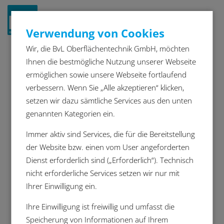
Navigat
Verwendung von Cookies
ein-/a
Wir, die BvL Oberflächentechnik GmbH, möchten
Tipps für einen
Ihnen die bestmögliche Nutzung unserer Webseite
ermöglichen sowie unsere Webseite fortlaufend
wirtschaftlichen und
verbessern. Wenn Sie „Alle akzeptieren“ klicken,
energieeffizienten
setzen wir dazu sämtliche Services aus den unten
Reinigungsprozess
genannten Kategorien ein.
Effiziente Reinigung von
Immer aktiv sind Services, die für die Bereitstellung
Bahnkomponenten als Erfolgsfaktor
der Website bzw. einen vom User angeforderten
für Instandhaltung und
Dienst erforderlich sind („Erforderlich“). Technisch
Neukomponenten-Produktion
nicht erforderliche Services setzen wir nur mit
Ihrer Einwilligung ein.
Bei der Planung von
Reinigungsprozessen in der
Ihre Einwilligung ist freiwillig und umfasst die
Instandhaltung und Neukomponenten-
Speicherung von Informationen auf Ihrem