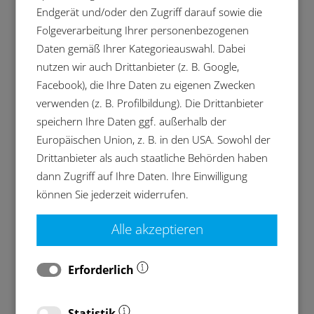
Produktion von Bahnkomponenten spielt
Endgerät und/oder den Zugriff darauf sowie die
nicht nur die zuverlässige Sauberkeit eine
Folgeverarbeitung Ihrer personenbezogenen
wichtige Rolle. Auch das Thema
Daten gemäß Ihrer Kategorieauswahl. Dabei
Energieeffizienz wird bei der
nutzen wir auch Drittanbieter (z. B. Google,
Reinigungstechnik immer bedeutender.
Facebook), die Ihre Daten zu eigenen Zwecken
verwenden (z. B. Profilbildung). Die Drittanbieter
Für eine qualitäts- und termingerechte
speichern Ihre Daten ggf. außerhalb der
Instandhaltung von Drehgestellen,
Europäischen Union, z. B. in den USA. Sowohl der
Radsätzen, Radlagern und Motoren ist eine
Drittanbieter als auch staatliche Behörden haben
vorherige gründliche Reinigung unerlässlich.
dann Zugriff auf Ihre Daten. Ihre Einwilligung
Auch in der Neuproduktion von
können Sie jederzeit widerrufen.
Bahnkomponenten ist die Reinigung für
reibungslose Folgearbeiten wie z.B.
Alle akzeptieren
Lackierungen entscheidend.
Aber für die Planer von
Erforderlich
Reinigungsprozessen steht auch die
Wirtschaftlichkeit und Energieeffizienz einer
Statistik