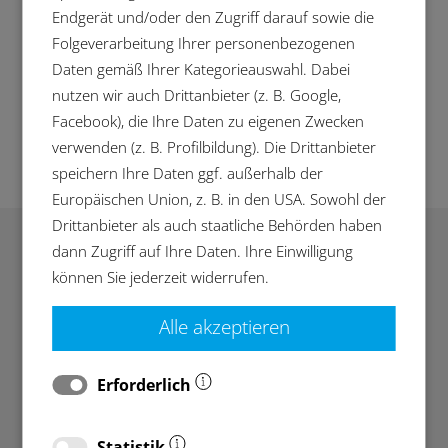
werden durch ein gezielt ausgerichtetes
Endgerät und/oder den Zugriff darauf sowie die
Düsensystem in der Waschkammer gereinigt und
Folgeverarbeitung Ihrer personenbezogenen
gespült. Eine vollautomatisierte Rollenbahn
Daten gemäß Ihrer Kategorieauswahl. Dabei
transportiert die Achsenbrücken nach der
nutzen wir auch Drittanbieter (z. B. Google,
Reinigung zu einem externen Vakuumtrockner.
Facebook), die Ihre Daten zu eigenen Zwecken
verwenden (z. B. Profilbildung). Die Drittanbieter
speichern Ihre Daten ggf. außerhalb der
Europäischen Union, z. B. in den USA. Sowohl der
Drittanbieter als auch staatliche Behörden haben
Intelligente
dann Zugriff auf Ihre Daten. Ihre Einwilligung
können Sie jederzeit widerrufen.
Reinigungsanlage für
Achseinschubgehäuse
Alle akzeptieren
Spezielle Lanzentechnik für
Erforderlich
innenliegende, komplexe Geometrien:
Eine absenkbare Lanzenglocke fährt in das
Bauteil ein und entfernt so gezielt Partikel
Statistik