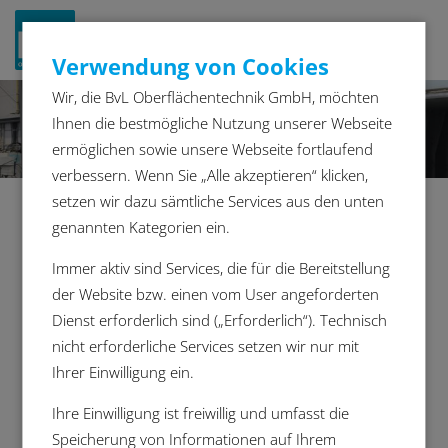
Navigat
Verwendung von Cookies
ein-/a
Wir, die BvL Oberflächentechnik GmbH, möchten
Ihnen die bestmögliche Nutzung unserer Webseite
ermöglichen sowie unsere Webseite fortlaufend
verbessern. Wenn Sie „Alle akzeptieren“ klicken,
setzen wir dazu sämtliche Services aus den unten
genannten Kategorien ein.
Fahrwerk
Immer aktiv sind Services, die für die Bereitstellung
der Website bzw. einen vom User angeforderten
Umfassende Reinigung von Achsenbrücken:
Dienst erforderlich sind („Erforderlich“). Technisch
Niagara
nicht erforderliche Services setzen wir nur mit
Ein speziell designter Warenträger ermöglicht das
Ihrer Einwilligung ein.
Reinigen der Achsenbrücken von außen. Die
Ihre Einwilligung ist freiwillig und umfasst die
schwer zugänglichen Innenkanäle der Bauteile
Speicherung von Informationen auf Ihrem