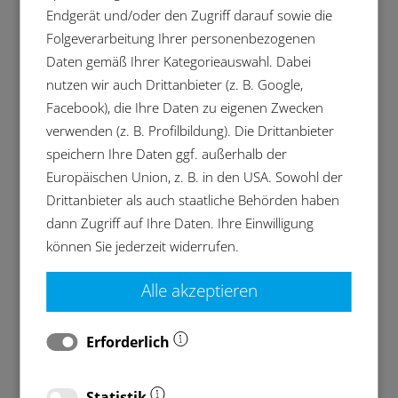
gewährleistet, dass die Werkstücke für den
Endgerät und/oder den Zugriff darauf sowie die
weiteren Produktionsschritt oder die
Folgeverarbeitung Ihrer personenbezogenen
Endmontage in der besten Qualität
Daten gemäß Ihrer Kategorieauswahl. Dabei
bearbeitet werden können.
nutzen wir auch Drittanbieter (z. B. Google,
Facebook), die Ihre Daten zu eigenen Zwecken
verwenden (z. B. Profilbildung). Die Drittanbieter
speichern Ihre Daten ggf. außerhalb der
Europäischen Union, z. B. in den USA. Sowohl der
Drittanbieter als auch staatliche Behörden haben
dann Zugriff auf Ihre Daten. Ihre Einwilligung
können Sie jederzeit widerrufen.
Alle akzeptieren
Erforderlich
Statistik