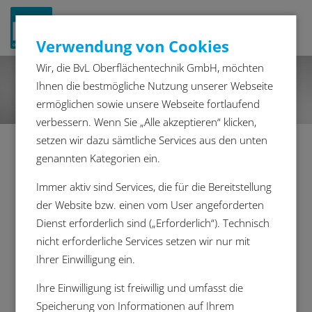
Navigat
Verwendung von Cookies
ein-/a
Wir, die BvL Oberflächentechnik GmbH, möchten
Ihnen die bestmögliche Nutzung unserer Webseite
ermöglichen sowie unsere Webseite fortlaufend
verbessern. Wenn Sie „Alle akzeptieren“ klicken,
setzen wir dazu sämtliche Services aus den unten
Neukomponenten
genannten Kategorien ein.
Reinigungslösungen für vielfältige
Immer aktiv sind Services, die für die Bereitstellung
Bauteilformen
der Website bzw. einen vom User angeforderten
Dienst erforderlich sind („Erforderlich“). Technisch
Auch im Rahmen der Neuproduktion für
nicht erforderliche Services setzen wir nur mit
den Schienenverkehr ist es notwendig, die
Ihrer Einwilligung ein.
Bahnteile verschiedenster Größe und
Geometrien von Verschmutzungen
Ihre Einwilligung ist freiwillig und umfasst die
zuverlässig zu befreien. Nur so wird
Speicherung von Informationen auf Ihrem