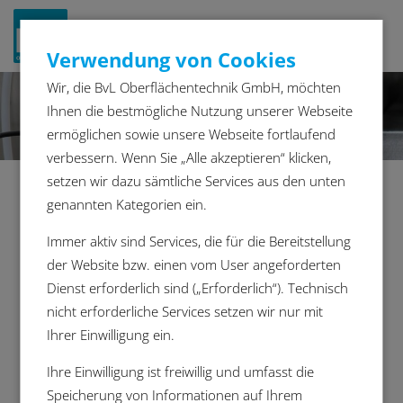
Navigat
Verwendung von Cookies
ein-/a
Wir, die BvL Oberflächentechnik GmbH, möchten
Ihnen die bestmögliche Nutzung unserer Webseite
ermöglichen sowie unsere Webseite fortlaufend
verbessern. Wenn Sie „Alle akzeptieren“ klicken,
setzen wir dazu sämtliche Services aus den unten
Libelle Fluid Control
genannten Kategorien ein.
Überwachung des Badzustands
Immer aktiv sind Services, die für die Bereitstellung
der Website bzw. einen vom User angeforderten
Jeder Reinigungsvorgang benötigt ausreichend
Dienst erforderlich sind („Erforderlich“). Technisch
sauberes Reinigungsmedium. Ist das Bad
nicht erforderliche Services setzen wir nur mit
verbraucht, kann keine ausreichende Reinigung
Ihrer Einwilligung ein.
mehr erreicht werden. Für den Betreiber der
Reinigungsanlage ist es also unerlässlich, den
Ihre Einwilligung ist freiwillig und umfasst die
Badzustand zu kennen. Nur so kann er eine
Speicherung von Informationen auf Ihrem