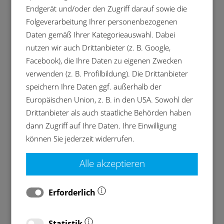
konstante Bauteilsauberkeit gewährleisten. Die
Endgerät und/oder den Zugriff darauf sowie die
Libelle Fluid Control misst permanent den
Folgeverarbeitung Ihrer personenbezogenen
Badzustand. Die Ausgabe der Ergebnisdaten
Daten gemäß Ihrer Kategorieauswahl. Dabei
erfolgt über die Anlagensteuerung oder optional
nutzen wir auch Drittanbieter (z. B. Google,
über die Libelle Data Control.
Facebook), die Ihre Daten zu eigenen Zwecken
verwenden (z. B. Profilbildung). Die Drittanbieter
speichern Ihre Daten ggf. außerhalb der
Europäischen Union, z. B. in den USA. Sowohl der
Drittanbieter als auch staatliche Behörden haben
dann Zugriff auf Ihre Daten. Ihre Einwilligung
können Sie jederzeit widerrufen.
Alle akzeptieren
Für die Darstellung und Wiedergabe von YouTube-
Videos ist das Akzeptieren der
Marketing-Cookies
erforderlich. Weitere Informationen entnehmen Sie
Erforderlich
unserer
Datenschutzerklärung
.
Statistik